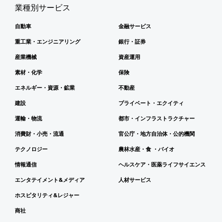
業種別サービス
自動車
金融サービス
重工業・エンジニアリング
銀行・証券
産業機械
資産運用
素材・化学
保険
エネルギー・資源・鉱業
不動産
建設
プライベート・エクイティ
運輸・物流
都市・インフラストラクチャー
消費財・小売・流通
官公庁・地方自治体・公的機関
テクノロジー
農林水産・食 ・バイオ
情報通信
ヘルスケア・医薬ライフサイエンス
エンタテイメント&メディア
人材サービス
ホスピタリティ&レジャー
商社