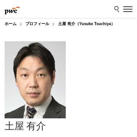
Skip
Skip
to
to
content
footer
ホーム
プロフィール
土屋 有介（Yusuke Tsuchiya）
土屋 有介