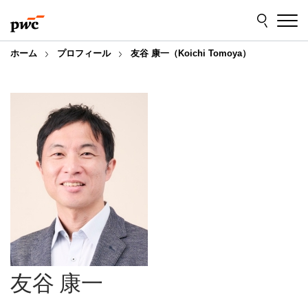
Skip
Skip
to
to
content
footer
ホーム
プロフィール
友谷 康一（Koichi Tomoya）
友谷 康一