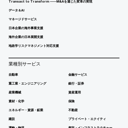
Transact to Transform ――M&Aを通じた変革の実現
データ＆AI
マネージドサービス
日本企業の海外事業支援
海外企業の日本展開支援
地政学リスクマネジメント対応支援
業種別サービス
自動車
金融サービス
重工業・エンジニアリング
銀行・証券
産業機械
資産運用
素材・化学
保険
エネルギー・資源・鉱業
不動産
建設
プライベート・エクイティ
運輸・物流
都市・インフラストラクチャー