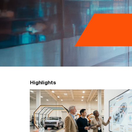
n
グ
ル
ー
プ
Highlights