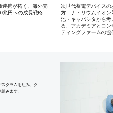
種連携が拓く、海外売
次世代蓄電デバイスの
20兆円への成長戦略
方―ナトリウムイオン
池・キャパシタから考
る、アカデミアとコン
ティングファームの協
がスクラムを組み、ク
り組みます。