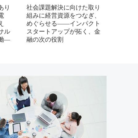
あり
社会課題解決に向けた取り
電
組みに経営資源をつなぎ、
え
めぐらせる――インパクト
サル
スタートアップが拓く、金
働―
融の次の役割