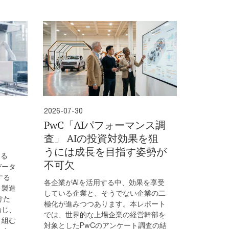
2026-07-30
PwC「AIパフォーマンス調
査」 AIの投資対効果を狙
うには成長を目指す姿勢が
める
不可欠
データ
する
各企業がAIを活用する中、効果を享受
、製造
している企業と、そうでない企業の二
けた
極化が進みつつあります。本レポート
論じ、
では、世界的な上場企業の経営幹部を
り組む
対象としたPwCのアンケート調査の結