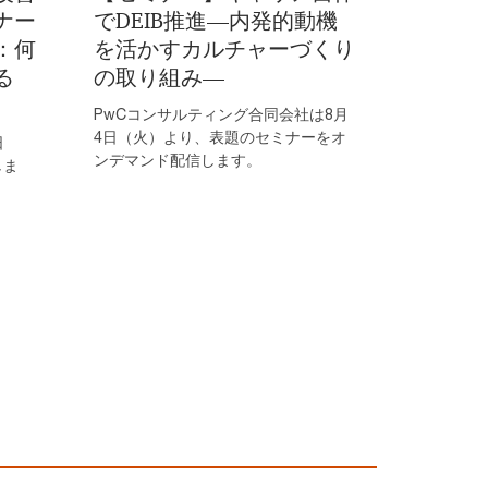
ナー
でDEIB推進―内発的動機
：何
を活かすカルチャーづくり
る
の取り組み―
PwCコンサルティング合同会社は8月
4日（火）より、表題のセミナーをオ
日
ンデマンド配信します。
しま