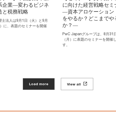
系企業—変わるビジネ
に向けた経営戦略セミ
造と税務戦略
―資本アロケーション
をやるか？どこまでや
理士法人は9月1日（火）と9月
か？―
木）に、表題のセミナーを開催
。
PwC Japanグループは、8月31
（月）に表題のセミナーを開催
す。
Load more
View all