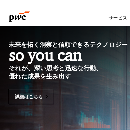
Skip
Skip
to
to
サービス
content
footer
P
未来を拓く洞察と信頼できるテクノロジー
w
so you can
C
それが、深い思考と迅速な行動、
J
優れた成果を生み出す
a
詳細はこちら
p
a