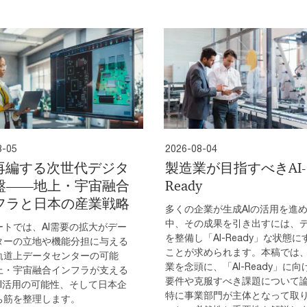
8-05
2026-08-04
が再編する次世代デジタ
製造業が目指すべきAI-
盤――地上・宇宙融合
Ready
フラと日本の産業戦略
多くの企業が生成AIの活用を進
中、その成果を引き出すには、
ートでは、AI需要の拡大がデー
を整備し「AI-Ready」な状態に
ターの立地や機能分担に与える
ことが求められます。本稿では
軌道上データセンターの可能
業を念頭に、「AI-Ready」に向
上・宇宙融合インフラが支える
要件や克服すべき課題について
AI活用の可能性、そして日本企
特に事業部門が主体となって取
ち筋を整理します。