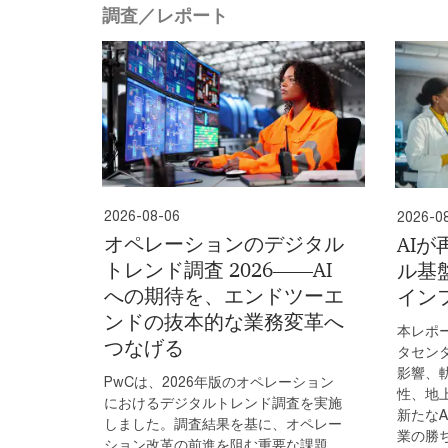
調査／レポート
2026-08-06
2026-0
オペレーションのデジタル
AI
トレンド調査 2026――AI
ル基
への期待を、エンドツーエ
イン
ンドの抜本的な業務変革へ
本レポ
つなげる
タセン
影響、
PwCは、2026年版のオペレーション
性、地
におけるデジタルトレンド調査を実施
新たな
しました。調査結果を基に、オペレー
業の勝
ション改革の前進を阻む重要な課題