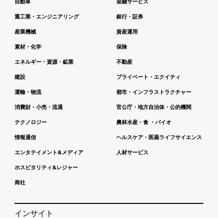
自動車
金融サービス
重工業・エンジニアリング
銀行・証券
産業機械
資産運用
素材・化学
保険
エネルギー・資源・鉱業
不動産
建設
プライベート・エクイティ
運輸・物流
都市・インフラストラクチャー
消費財・小売・流通
官公庁・地方自治体・公的機関
テクノロジー
農林水産・食 ・バイオ
情報通信
ヘルスケア・医薬ライフサイエンス
エンタテイメント&メディア
人材サービス
ホスピタリティ&レジャー
商社
インサイト