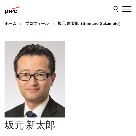
Skip
Skip
to
to
content
footer
ホーム
プロフィール
坂元 新太郎（Shintaro Sakamoto）
坂元 新太郎