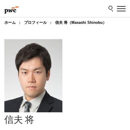
Skip
Skip
to
to
content
footer
ホーム
プロフィール
信夫 将（Masashi Shinobu）
信夫 将