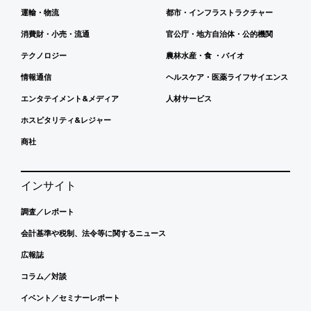
運輸・物流
都市・インフラストラクチャー
消費財・小売・流通
官公庁・地方自治体・公的機関
テクノロジー
農林水産・食 ・バイオ
情報通信
ヘルスケア・医薬ライフサイエンス
エンタテイメント&メディア
人材サービス
ホスピタリティ&レジャー
商社
インサイト
調査／レポート
会計基準や税制、法令等に関するニュース
広報誌
コラム／対談
イベント／セミナーレポート