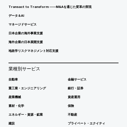
Transact to Transform ――M&Aを通じた変革の実現
データ＆AI
マネージドサービス
日本企業の海外事業支援
海外企業の日本展開支援
地政学リスクマネジメント対応支援
業種別サービス
自動車
金融サービス
重工業・エンジニアリング
銀行・証券
産業機械
資産運用
素材・化学
保険
エネルギー・資源・鉱業
不動産
建設
プライベート・エクイティ