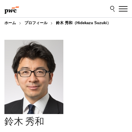
Skip
Skip
to
to
content
footer
ホーム
プロフィール
鈴木 秀和（Hidekazu Suzuki）
鈴木 秀和