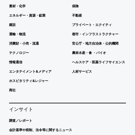
素材・化学
保険
エネルギー・資源・鉱業
不動産
建設
プライベート・エクイティ
運輸・物流
都市・インフラストラクチャー
消費財・小売・流通
官公庁・地方自治体・公的機関
テクノロジー
農林水産・食 ・バイオ
情報通信
ヘルスケア・医薬ライフサイエンス
エンタテイメント&メディア
人材サービス
ホスピタリティ&レジャー
商社
インサイト
調査／レポート
会計基準や税制、法令等に関するニュース