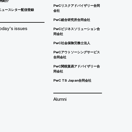
例紹介
PwCリスクアドバイザリー合同
ニュースレター配信登録
会社
PwC総合研究所合同会社
oday's issues
PwCビジネスソリューション合
同会社
PwC社会保険労務士法人
PwCアウトソーシングサービス
合同会社
PwC関税貿易アドバイザリー合
同会社
PwC TS Japan合同会社
Alumni