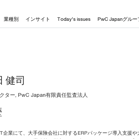
業種別
インサイト
Today's issues
PwC Japanグルー
田 健司
クター,
PwC Japan有限責任監査法人
歴
IT企業にて、大手保険会社に対するERPパッケージ導入支援