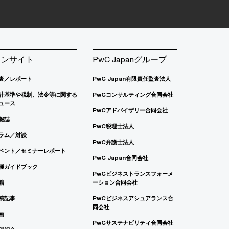
インサイト
PwC Japanグループ
査／レポート
PwC Japan有限責任監査法人
計基準や税制、法令等に関する
PwCコンサルティング合同会社
ュース
PwCアドバイザリー合同会社
報誌
PwC税理士法人
ラム／対談
PwC弁護士法人
ベント／セミナーレポート
PwC Japan合同会社
種ガイドブック
PwCビジネストランスフォーメ
籍
ーション合同会社
稿記事
PwCビジネスアシュアランス合
同会社
画
PwCサステナビリティ合同会社