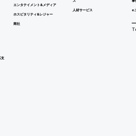
ス
事
エンタテイメント&メディア
人材サービス
e
ホスピタリティ&レジャー
商社
T
応支