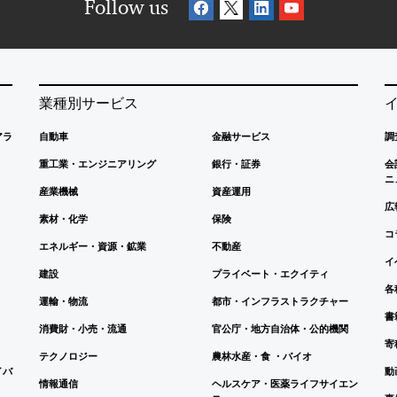
Follow us
業種別サービス
アラ
自動車
金融サービス
調
重工業・エンジニアリング
銀行・証券
会
ニ
産業機械
資産運用
広
素材・化学
保険
コ
エネルギー・資源・鉱業
不動産
イ
建設
プライベート・エクイティ
各
運輸・物流
都市・インフラストラクチャー
書
消費財・小売・流通
官公庁・地方自治体・公的機関
寄
テクノロジー
農林水産・食 ・バイオ
イバ
動
情報通信
ヘルスケア・医薬ライフサイエン