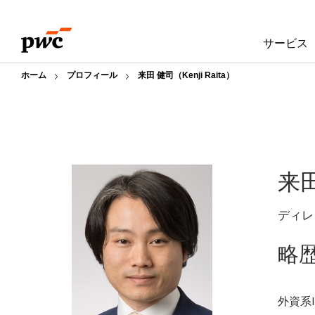
Skip
Skip
to
to
サービス
content
footer
ホーム
プロフィール
来田 健司（Kenji Raita）
来
ディレ
略
外資系