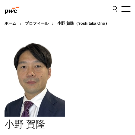
Skip
Skip
to
to
content
footer
ホーム
プロフィール
小野 賀隆（Yoshitaka Ono）
小野 賀隆