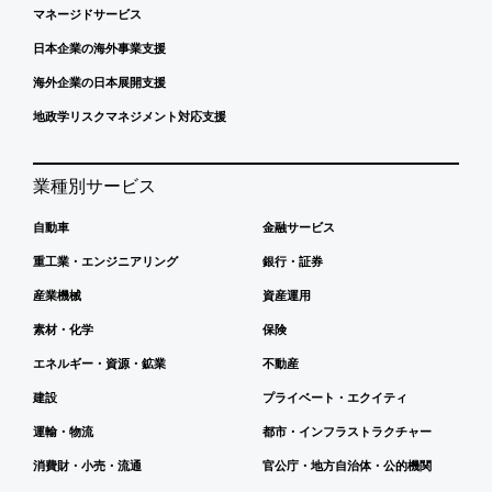
マネージドサービス
日本企業の海外事業支援
海外企業の日本展開支援
地政学リスクマネジメント対応支援
業種別サービス
自動車
金融サービス
重工業・エンジニアリング
銀行・証券
産業機械
資産運用
素材・化学
保険
エネルギー・資源・鉱業
不動産
建設
プライベート・エクイティ
運輸・物流
都市・インフラストラクチャー
消費財・小売・流通
官公庁・地方自治体・公的機関