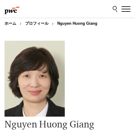
Skip
Skip
to
to
content
footer
ホーム
プロフィール
Nguyen Huong Giang
Nguyen Huong Giang