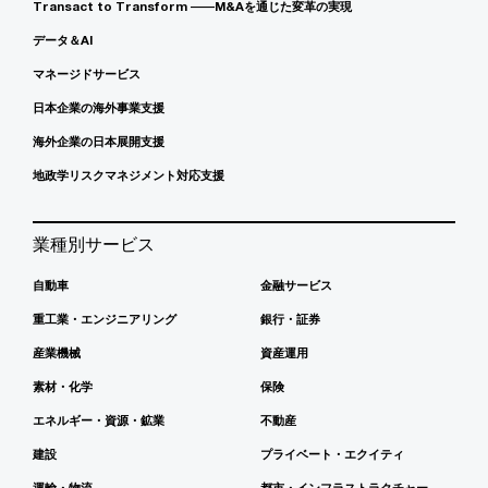
Transact to Transform ――M&Aを通じた変革の実現
データ＆AI
マネージドサービス
日本企業の海外事業支援
海外企業の日本展開支援
地政学リスクマネジメント対応支援
業種別サービス
自動車
金融サービス
重工業・エンジニアリング
銀行・証券
産業機械
資産運用
素材・化学
保険
エネルギー・資源・鉱業
不動産
建設
プライベート・エクイティ
運輸・物流
都市・インフラストラクチャー