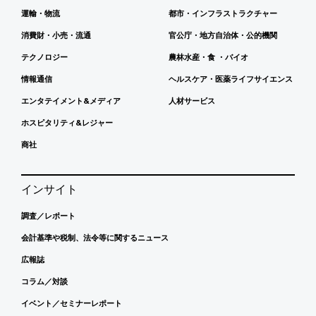
運輸・物流
都市・インフラストラクチャー
消費財・小売・流通
官公庁・地方自治体・公的機関
テクノロジー
農林水産・食 ・バイオ
情報通信
ヘルスケア・医薬ライフサイエンス
エンタテイメント&メディア
人材サービス
ホスピタリティ&レジャー
商社
インサイト
調査／レポート
会計基準や税制、法令等に関するニュース
広報誌
コラム／対談
イベント／セミナーレポート