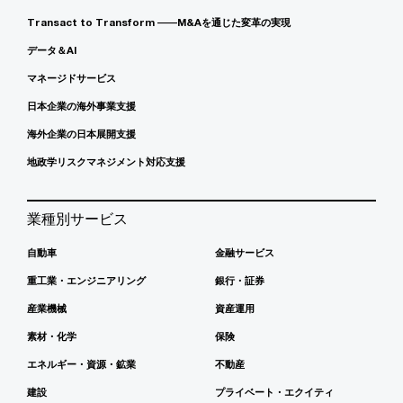
Transact to Transform ――M&Aを通じた変革の実現
データ＆AI
マネージドサービス
日本企業の海外事業支援
海外企業の日本展開支援
地政学リスクマネジメント対応支援
業種別サービス
自動車
金融サービス
重工業・エンジニアリング
銀行・証券
産業機械
資産運用
素材・化学
保険
エネルギー・資源・鉱業
不動産
建設
プライベート・エクイティ