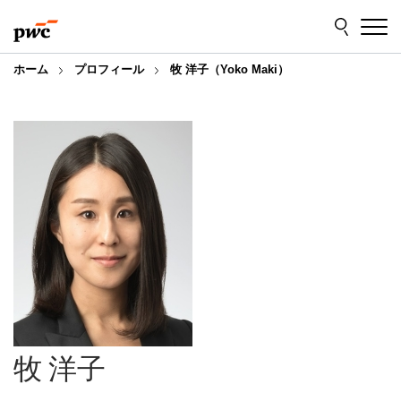
Skip
Skip
to
to
content
footer
ホーム
プロフィール
牧 洋子（Yoko Maki）
牧 洋子