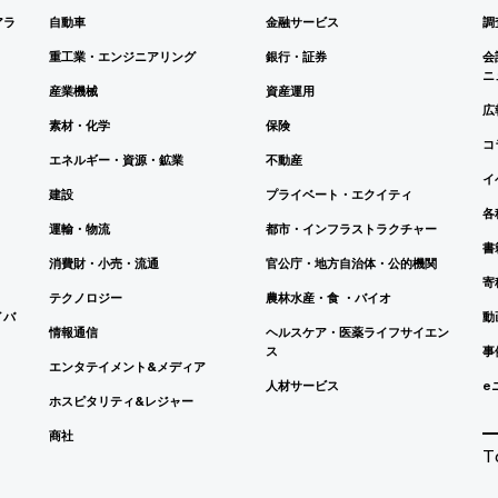
アラ
自動車
金融サービス
調
重工業・エンジニアリング
銀行・証券
会
ニ
産業機械
資産運用
広
素材・化学
保険
コ
エネルギー・資源・鉱業
不動産
イ
建設
プライベート・エクイティ
各
運輸・物流
都市・インフラストラクチャー
書
消費財・小売・流通
官公庁・地方自治体・公的機関
寄
テクノロジー
農林水産・食 ・バイオ
イバ
動
情報通信
ヘルスケア・医薬ライフサイエン
ス
事
エンタテイメント&メディア
人材サービス
e
ホスピタリティ&レジャー
商社
T