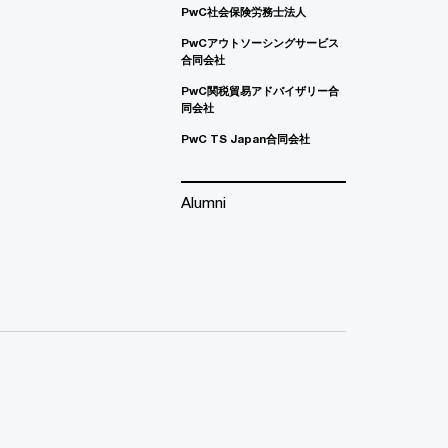
PwC社会保険労務士法人
PwCアウトソーシングサービス
合同会社
PwC関税貿易アドバイザリー合
同会社
PwC TS Japan合同会社
Alumni