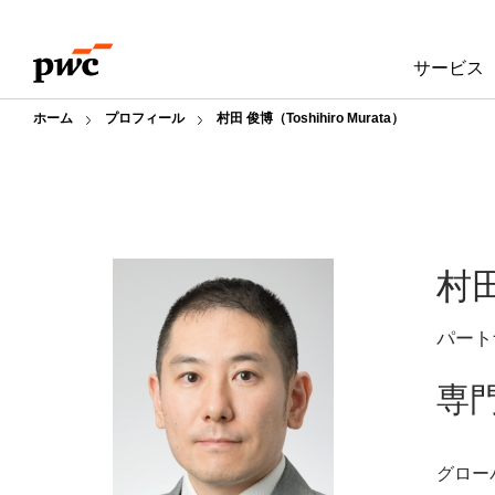
Skip
Skip
to
to
サービス
content
footer
ホーム
プロフィール
村田 俊博（Toshihiro Murata）
村
パート
専
グロー