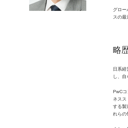
グロー
スの最
略
日系経
し、自
PwC
ネスス
する製
れらの