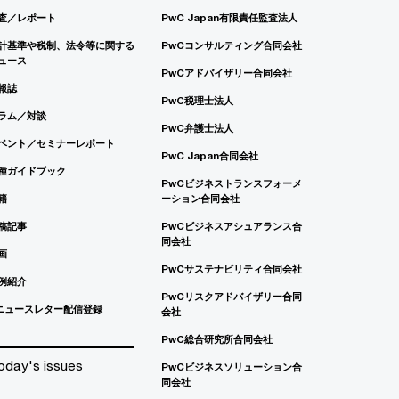
査／レポート
PwC Japan有限責任監査法人
計基準や税制、法令等に関する
PwCコンサルティング合同会社
ュース
PwCアドバイザリー合同会社
報誌
PwC税理士法人
ラム／対談
PwC弁護士法人
ベント／セミナーレポート
PwC Japan合同会社
種ガイドブック
PwCビジネストランスフォーメ
籍
ーション合同会社
稿記事
PwCビジネスアシュアランス合
同会社
画
PwCサステナビリティ合同会社
例紹介
PwCリスクアドバイザリー合同
ニュースレター配信登録
会社
PwC総合研究所合同会社
oday's issues
PwCビジネスソリューション合
同会社