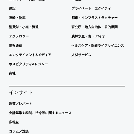
建設
プライベート・エクイティ
運輸・物流
都市・インフラストラクチャー
消費財・小売・流通
官公庁・地方自治体・公的機関
テクノロジー
農林水産・食 ・バイオ
情報通信
ヘルスケア・医薬ライフサイエンス
エンタテイメント&メディア
人材サービス
ホスピタリティ&レジャー
商社
インサイト
調査／レポート
会計基準や税制、法令等に関するニュース
広報誌
コラム／対談