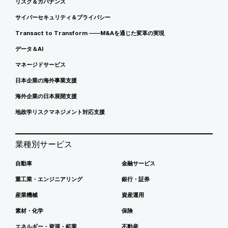
リスク＆ガバナンス
サイバーセキュリティ＆プライバシー
Transact to Transform ――M&Aを通じた変革の実現
データ＆AI
マネージドサービス
日本企業の海外事業支援
海外企業の日本展開支援
地政学リスクマネジメント対応支援
業種別サービス
自動車
金融サービス
重工業・エンジニアリング
銀行・証券
産業機械
資産運用
素材・化学
保険
エネルギー・資源・鉱業
不動産