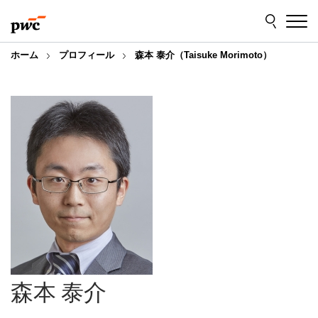
Skip
Skip
to
to
content
footer
ホーム
プロフィール
森本 泰介（Taisuke Morimoto）
森本 泰介