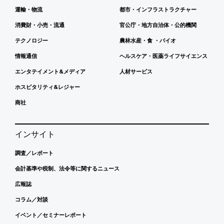
運輸・物流
都市・インフラストラクチャー
消費財・小売・流通
官公庁・地方自治体・公的機関
テクノロジー
農林水産・食 ・バイオ
情報通信
ヘルスケア・医薬ライフサイエンス
エンタテイメント&メディア
人材サービス
ホスピタリティ&レジャー
商社
インサイト
調査／レポート
会計基準や税制、法令等に関するニュース
広報誌
コラム／対談
イベント／セミナーレポート