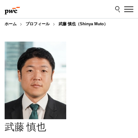
Skip
Skip
to
to
content
footer
ホーム
プロフィール
武藤 慎也（Shinya Muto）
武藤 慎也