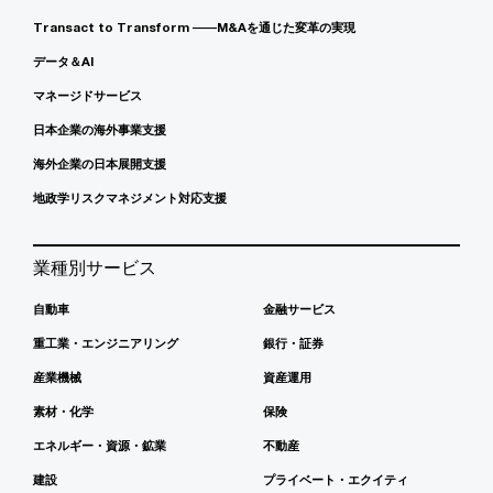
Transact to Transform ――M&Aを通じた変革の実現
データ＆AI
マネージドサービス
日本企業の海外事業支援
海外企業の日本展開支援
地政学リスクマネジメント対応支援
業種別サービス
自動車
金融サービス
重工業・エンジニアリング
銀行・証券
産業機械
資産運用
素材・化学
保険
エネルギー・資源・鉱業
不動産
建設
プライベート・エクイティ