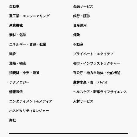
自動車
金融サービス
重工業・エンジニアリング
銀行・証券
産業機械
資産運用
素材・化学
保険
エネルギー・資源・鉱業
不動産
建設
プライベート・エクイティ
運輸・物流
都市・インフラストラクチャー
消費財・小売・流通
官公庁・地方自治体・公的機関
テクノロジー
農林水産・食 ・バイオ
情報通信
ヘルスケア・医薬ライフサイエンス
エンタテイメント&メディア
人材サービス
ホスピタリティ&レジャー
商社