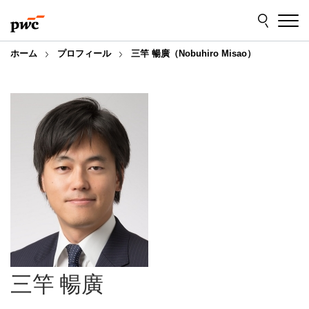
Skip
Skip
to
to
content
footer
ホーム
プロフィール
三竿 暢廣（Nobuhiro Misao）
三竿 暢廣