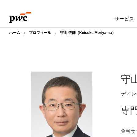
Skip
Skip
to
to
サービス
content
footer
ホーム
プロフィール
守山 啓輔（Keisuke Moriyama）
守
ディレ
専
金融サ