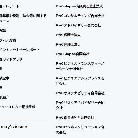
査／レポート
PwC Japan有限責任監査法人
計基準や税制、法令等に関する
PwCコンサルティング合同会社
ュース
PwCアドバイザリー合同会社
報誌
PwC税理士法人
ラム／対談
PwC弁護士法人
ベント／セミナーレポート
PwC Japan合同会社
種ガイドブック
PwCビジネストランスフォーメ
籍
ーション合同会社
稿記事
PwCビジネスアシュアランス合
同会社
画
PwCサステナビリティ合同会社
例紹介
PwCリスクアドバイザリー合同
ニュースレター配信登録
会社
PwC総合研究所合同会社
oday's issues
PwCビジネスソリューション合
同会社