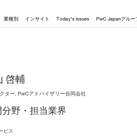
業種別
インサイト
Today's issues
PwC Japanグルー
山 啓輔
クター, PwCアドバイザリー合同会社
門分野・担当業界
ービス