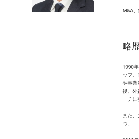
M&A
略
199
ッフ、
や事業
後、外
ーチに
また、
つ。