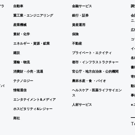
アラ
自動車
金融サービス
調
重工業・エンジニアリング
銀行・証券
会
ニ
産業機械
資産運用
広
素材・化学
保険
コ
エネルギー・資源・鉱業
不動産
イ
建設
プライベート・エクイティ
各
運輸・物流
都市・インフラストラクチャー
書
消費財・小売・流通
官公庁・地方自治体・公的機関
寄
テクノロジー
農林水産・食 ・バイオ
イバ
動
情報通信
ヘルスケア・医薬ライフサイエン
ス
事
エンタテイメント&メディア
人材サービス
e
ホスピタリティ&レジャー
商社
T