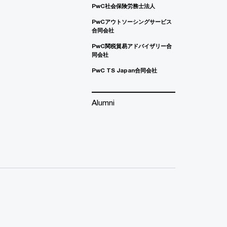
PwC社会保険労務士法人
PwCアウトソーシングサービス
合同会社
PwC関税貿易アドバイザリー合
同会社
PwC TS Japan合同会社
Alumni