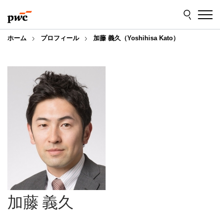
Skip
Skip
to
to
content
footer
ホーム
プロフィール
加藤 義久（Yoshihisa Kato）
加藤 義久