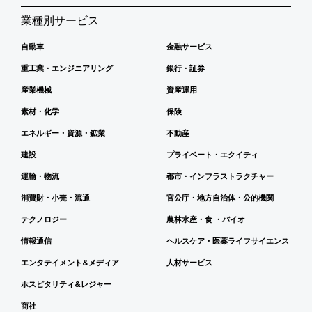
業種別サービス
自動車
金融サービス
重工業・エンジニアリング
銀行・証券
産業機械
資産運用
素材・化学
保険
エネルギー・資源・鉱業
不動産
建設
プライベート・エクイティ
運輸・物流
都市・インフラストラクチャー
消費財・小売・流通
官公庁・地方自治体・公的機関
テクノロジー
農林水産・食 ・バイオ
情報通信
ヘルスケア・医薬ライフサイエンス
エンタテイメント&メディア
人材サービス
ホスピタリティ&レジャー
商社