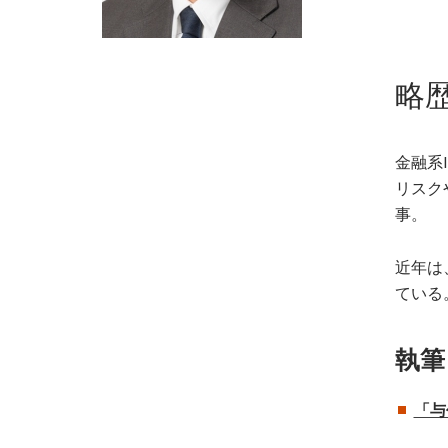
略
金融系
リスク
事。
近年は
ている
執筆
「与