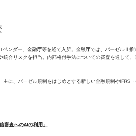
歴
ITベンダー、金融庁等を経て入所。金融庁では、バーゼルⅡ
や統合リスクを担当。内部格付手法についての審査を通して、
、主に、バーゼル規制をはじめとする新しい金融規制やIFRS・
。
信審査へのAIの利用」