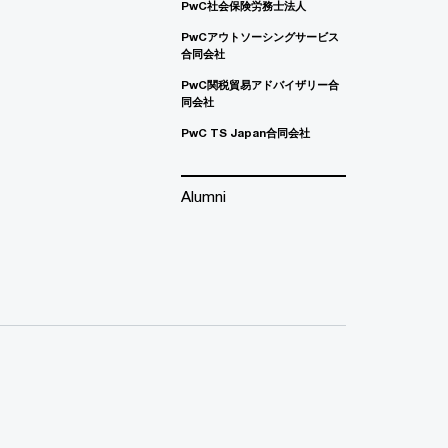
PwC社会保険労務士法人
PwCアウトソーシングサービス
合同会社
PwC関税貿易アドバイザリー合
同会社
PwC TS Japan合同会社
Alumni