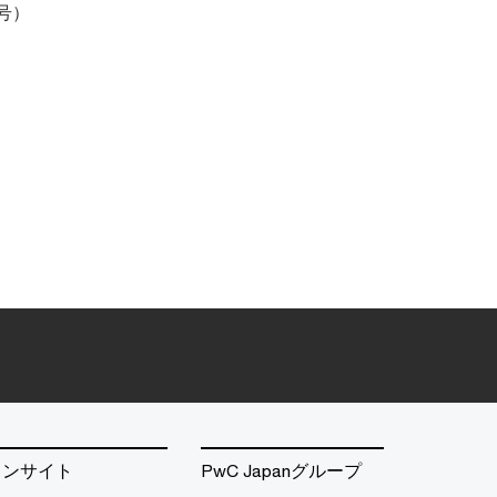
号）
）
インサイト
PwC Japanグループ