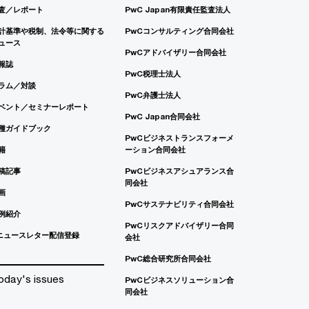
査／レポート
PwC Japan有限責任監査法人
計基準や税制、法令等に関する
PwCコンサルティング合同会社
ュース
PwCアドバイザリー合同会社
報誌
PwC税理士法人
ラム／対談
PwC弁護士法人
ベント／セミナーレポート
PwC Japan合同会社
種ガイドブック
PwCビジネストランスフォーメ
籍
ーション合同会社
稿記事
PwCビジネスアシュアランス合
同会社
画
PwCサステナビリティ合同会社
例紹介
PwCリスクアドバイザリー合同
ニュースレター配信登録
会社
PwC総合研究所合同会社
oday's issues
PwCビジネスソリューション合
同会社