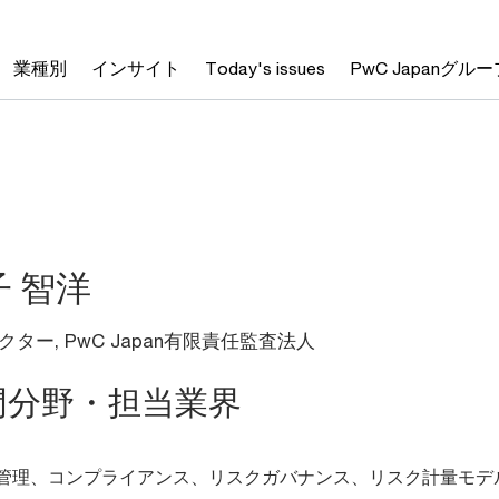
業種別
インサイト
Today's issues
PwC Japanグルー
子 智洋
クター,
PwC Japan有限責任監査法人
門分野・担当業界
管理、コンプライアンス、リスクガバナンス、リスク計量モデ