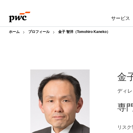
Skip
Skip
to
to
サービス
content
footer
ホーム
プロフィール
金子 智洋（Tomohiro Kaneko）
金
ディレ
専
リスク