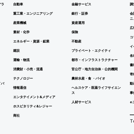
アラ
自動車
金融サービス
調
重工業・エンジニアリング
銀行・証券
会
ニ
産業機械
資産運用
広
素材・化学
保険
コ
エネルギー・資源・鉱業
不動産
イ
建設
プライベート・エクイティ
各
運輸・物流
都市・インフラストラクチャー
書
消費財・小売・流通
官公庁・地方自治体・公的機関
寄
テクノロジー
農林水産・食 ・バイオ
イバ
動
情報通信
ヘルスケア・医薬ライフサイエン
ス
事
エンタテイメント&メディア
人材サービス
e
ホスピタリティ&レジャー
商社
T