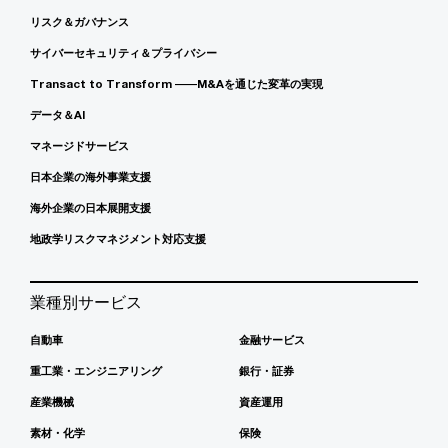
リスク＆ガバナンス
サイバーセキュリティ＆プライバシー
Transact to Transform ――M&Aを通じた変革の実現
データ＆AI
マネージドサービス
日本企業の海外事業支援
海外企業の日本展開支援
地政学リスクマネジメント対応支援
業種別サービス
自動車
金融サービス
重工業・エンジニアリング
銀行・証券
産業機械
資産運用
素材・化学
保険