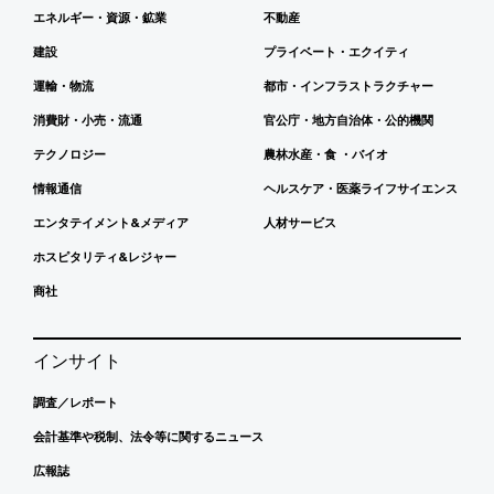
エネルギー・資源・鉱業
不動産
建設
プライベート・エクイティ
運輸・物流
都市・インフラストラクチャー
消費財・小売・流通
官公庁・地方自治体・公的機関
テクノロジー
農林水産・食 ・バイオ
情報通信
ヘルスケア・医薬ライフサイエンス
エンタテイメント&メディア
人材サービス
ホスピタリティ&レジャー
商社
インサイト
調査／レポート
会計基準や税制、法令等に関するニュース
広報誌