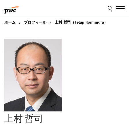
Skip
Skip
to
to
content
footer
ホーム
プロフィール
上村 哲司（Tetuji Kamimura）
上村 哲司