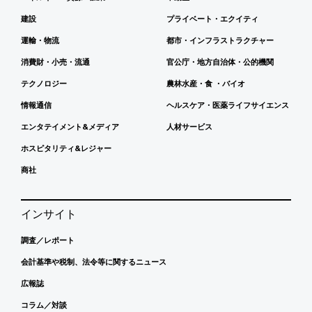
建設
プライベート・エクイティ
運輸・物流
都市・インフラストラクチャー
消費財・小売・流通
官公庁・地方自治体・公的機関
テクノロジー
農林水産・食 ・バイオ
情報通信
ヘルスケア・医薬ライフサイエンス
エンタテイメント&メディア
人材サービス
ホスピタリティ&レジャー
商社
インサイト
調査／レポート
会計基準や税制、法令等に関するニュース
広報誌
コラム／対談