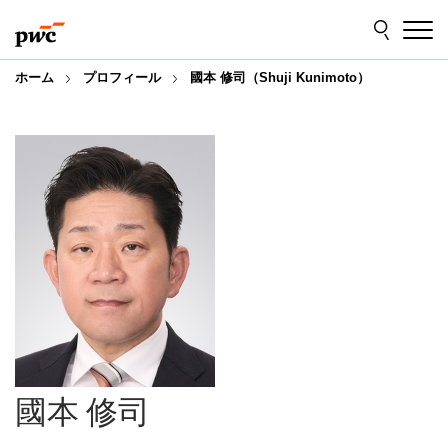
Skip
Skip
to
to
content
footer
ホーム
プロフィール
國本 修司（Shuji Kunimoto）
國本 修司