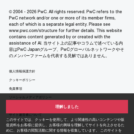
© 2004 - 2026 PwC. All rights reserved. PwC refers to the
PwC network and/or one or more of its member firms,
each of which is a separate legal entity. Please see
www.pwc.com/structure for further details. This website
contains content generated by or created with the
assistance of AI. 当サイト上の記事やコラムで述べている内
容はPwC Japanグループ、PwCグローバルネットワークやそ
のメンバーファームを代表する見解ではありません。
個人情報保護方針
クッキーポリシー
免責事項
ソーシャルメディアポリシー
特定商取引法に基づく表示
理解しました
サイト運営者について
このサイトでは、クッキーを使用して、より関連性の高いコンテンツや販
サイトマップ
促資料をお客様に提供し、お客様の興味を理解してサイトを向上させるた
めに、お客様の閲覧活動に関する情報を収集しています。 このサイトを