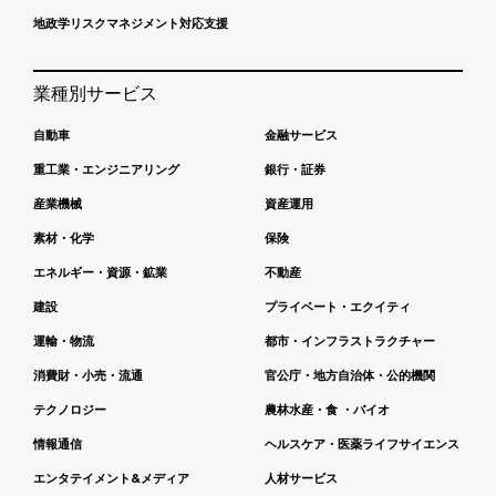
地政学リスクマネジメント対応支援
業種別サービス
自動車
金融サービス
重工業・エンジニアリング
銀行・証券
産業機械
資産運用
素材・化学
保険
エネルギー・資源・鉱業
不動産
建設
プライベート・エクイティ
運輸・物流
都市・インフラストラクチャー
消費財・小売・流通
官公庁・地方自治体・公的機関
テクノロジー
農林水産・食 ・バイオ
情報通信
ヘルスケア・医薬ライフサイエンス
エンタテイメント&メディア
人材サービス