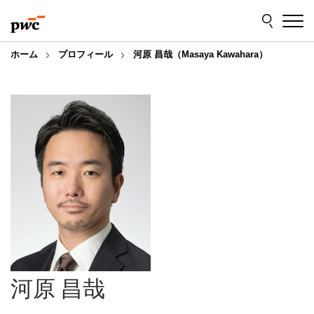
Skip
Skip
to
to
content
footer
ホーム
プロフィール
河原 昌哉（Masaya Kawahara）
河原 昌哉