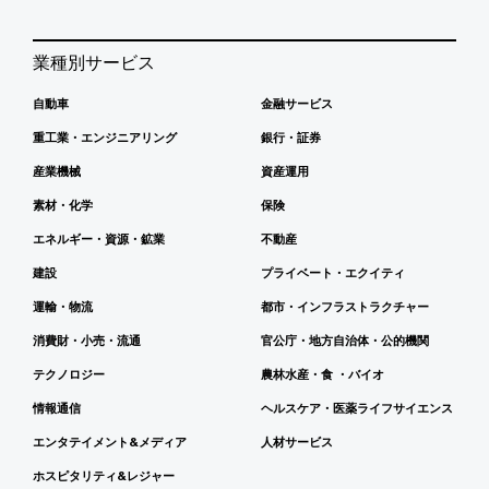
業種別サービス
自動車
金融サービス
重工業・エンジニアリング
銀行・証券
産業機械
資産運用
素材・化学
保険
エネルギー・資源・鉱業
不動産
建設
プライベート・エクイティ
運輸・物流
都市・インフラストラクチャー
消費財・小売・流通
官公庁・地方自治体・公的機関
テクノロジー
農林水産・食 ・バイオ
情報通信
ヘルスケア・医薬ライフサイエンス
エンタテイメント&メディア
人材サービス
ホスピタリティ&レジャー