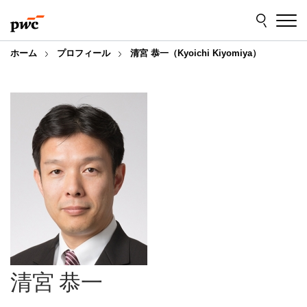
Skip
Skip
to
to
content
footer
ホーム
プロフィール
清宮 恭一（Kyoichi Kiyomiya）
清宮 恭一