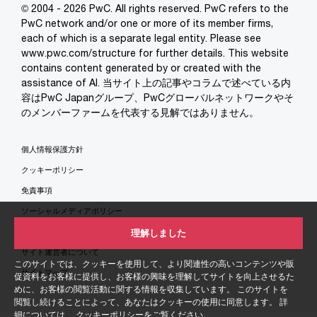
© 2004 - 2026 PwC. All rights reserved. PwC refers to the
PwC network and/or one or more of its member firms,
each of which is a separate legal entity. Please see
www.pwc.com/structure for further details. This website
contains content generated by or created with the
assistance of AI. 当サイト上の記事やコラムで述べている内
容はPwC Japanグループ、PwCグローバルネットワークやそ
のメンバーファームを代表する見解ではありません。
個人情報保護方針
クッキーポリシー
免責事項
ソーシャルメディアポリシー
特定商取引法に基づく表示
理解しました
サイト運営者について
このサイトでは、クッキーを使用して、より関連性の高いコンテンツや販
サイトマップ
促資料をお客様に提供し、お客様の興味を理解してサイトを向上させるた
めに、お客様の閲覧活動に関する情報を収集しています。 このサイトを
閲覧し続けることによって、あなたはクッキーの使用に同意します。 詳
細については、
クッキーポリシー
をご覧ください。