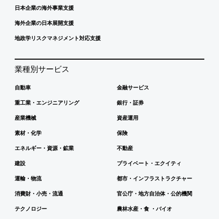
日本企業の海外事業支援
海外企業の日本展開支援
地政学リスクマネジメント対応支援
業種別サービス
自動車
金融サービス
重工業・エンジニアリング
銀行・証券
産業機械
資産運用
素材・化学
保険
エネルギー・資源・鉱業
不動産
建設
プライベート・エクイティ
運輸・物流
都市・インフラストラクチャー
消費財・小売・流通
官公庁・地方自治体・公的機関
テクノロジー
農林水産・食 ・バイオ