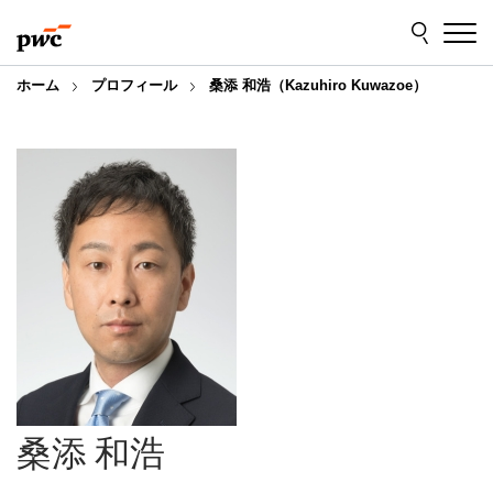
Skip
Skip
to
to
content
footer
ホーム
プロフィール
桑添 和浩（Kazuhiro Kuwazoe）
桑添 和浩