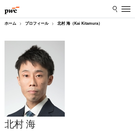
Skip
Skip
to
to
content
footer
ホーム
プロフィール
北村 海（Kai Kitamura）
北村 海