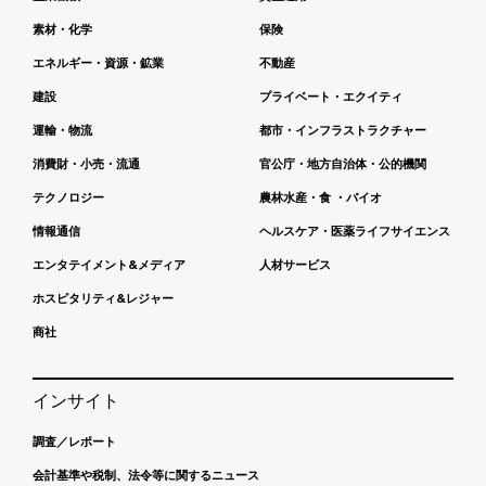
素材・化学
保険
エネルギー・資源・鉱業
不動産
建設
プライベート・エクイティ
運輸・物流
都市・インフラストラクチャー
消費財・小売・流通
官公庁・地方自治体・公的機関
テクノロジー
農林水産・食 ・バイオ
情報通信
ヘルスケア・医薬ライフサイエンス
エンタテイメント&メディア
人材サービス
ホスピタリティ&レジャー
商社
インサイト
調査／レポート
会計基準や税制、法令等に関するニュース