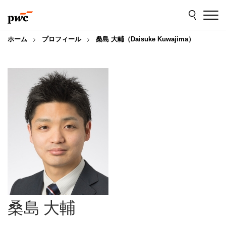
Skip
Skip
to
to
content
footer
ホーム
プロフィール
桑島 大輔（Daisuke Kuwajima）
桑島 大輔