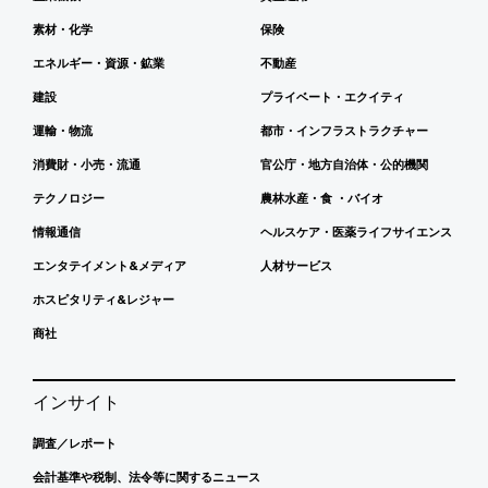
素材・化学
保険
エネルギー・資源・鉱業
不動産
建設
プライベート・エクイティ
運輸・物流
都市・インフラストラクチャー
消費財・小売・流通
官公庁・地方自治体・公的機関
テクノロジー
農林水産・食 ・バイオ
情報通信
ヘルスケア・医薬ライフサイエンス
エンタテイメント&メディア
人材サービス
ホスピタリティ&レジャー
商社
インサイト
調査／レポート
会計基準や税制、法令等に関するニュース