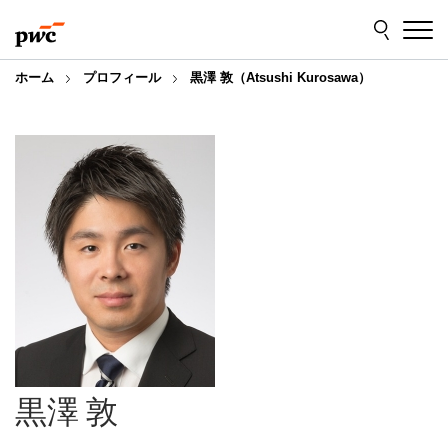
Skip
Skip
to
to
content
footer
ホーム
プロフィール
黒澤 敦（Atsushi Kurosawa）
黒澤 敦