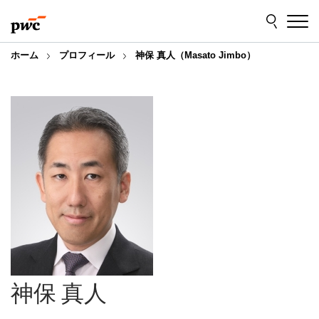
Skip
Skip
to
to
content
footer
ホーム
プロフィール
神保 真人（Masato Jimbo）
神保 真人