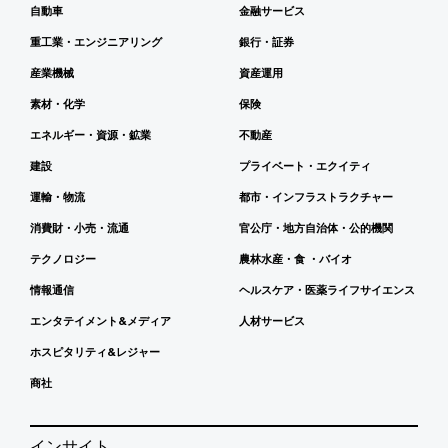
自動車
金融サービス
重工業・エンジニアリング
銀行・証券
産業機械
資産運用
素材・化学
保険
エネルギー・資源・鉱業
不動産
建設
プライベート・エクイティ
運輸・物流
都市・インフラストラクチャー
消費財・小売・流通
官公庁・地方自治体・公的機関
テクノロジー
農林水産・食 ・バイオ
情報通信
ヘルスケア・医薬ライフサイエンス
エンタテイメント&メディア
人材サービス
ホスピタリティ&レジャー
商社
インサイト