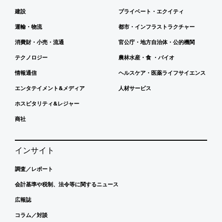
建設
プライベート・エクイティ
運輸・物流
都市・インフラストラクチャー
消費財・小売・流通
官公庁・地方自治体・公的機関
テクノロジー
農林水産・食 ・バイオ
情報通信
ヘルスケア・医薬ライフサイエンス
エンタテイメント&メディア
人材サービス
ホスピタリティ&レジャー
商社
インサイト
調査／レポート
会計基準や税制、法令等に関するニュース
広報誌
コラム／対談