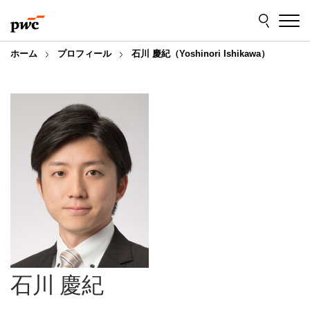
Skip
Skip
to
to
content
footer
ホーム
プロフィール
石川 慶紀（Yoshinori Ishikawa）
石川 慶紀