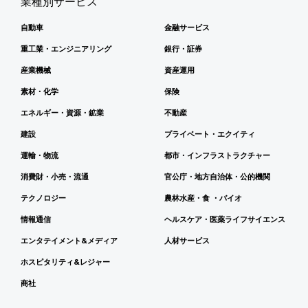
業種別サービス
自動車
金融サービス
重工業・エンジニアリング
銀行・証券
産業機械
資産運用
素材・化学
保険
エネルギー・資源・鉱業
不動産
建設
プライベート・エクイティ
運輸・物流
都市・インフラストラクチャー
消費財・小売・流通
官公庁・地方自治体・公的機関
テクノロジー
農林水産・食 ・バイオ
情報通信
ヘルスケア・医薬ライフサイエンス
エンタテイメント&メディア
人材サービス
ホスピタリティ&レジャー
商社