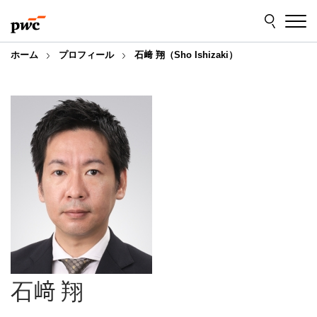
Skip
Skip
to
to
content
footer
ホーム
プロフィール
石﨑 翔（Sho Ishizaki）
石﨑 翔