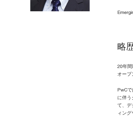
Emergi
略
20年
オープ
PwC
に伴う
て、デ
ィング