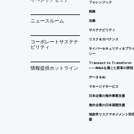
フォレンジック
税務
ニュースルーム
法務
サステナビリティ
リスク＆ガバナンス
コーポレートサステナ
ビリティ
サイバーセキュリティ＆プラ
シー
Transact to Transform
情報提供ホットライン
――M&Aを通じた変革の実現
データ＆AI
マネージドサービス
日本企業の海外事業支援
海外企業の日本展開支援
地政学リスクマネジメント対
援