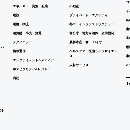
コ
エネルギー・資源・鉱業
不動産
イ
建設
プライベート・エクイティ
各
運輸・物流
都市・インフラストラクチャー
書
消費財・小売・流通
官公庁・地方自治体・公的機関
寄
テクノロジー
農林水産・食 ・バイオ
イバ
動
情報通信
ヘルスケア・医薬ライフサイエン
ス
事
エンタテイメント&メディア
人材サービス
e
ホスピタリティ&レジャー
商社
T
応支