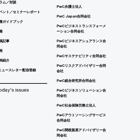
ラム／対談
PwC弁護士法人
ベント／セミナーレポート
PwC Japan合同会社
種ガイドブック
PwCビジネストランスフォーメ
籍
ーション合同会社
稿記事
PwCビジネスアシュアランス合
同会社
画
PwCサステナビリティ合同会社
例紹介
PwCリスクアドバイザリー合同
ニュースレター配信登録
会社
PwC総合研究所合同会社
oday's issues
PwCビジネスソリューション合
同会社
PwC社会保険労務士法人
PwCアウトソーシングサービス
合同会社
PwC関税貿易アドバイザリー合
同会社