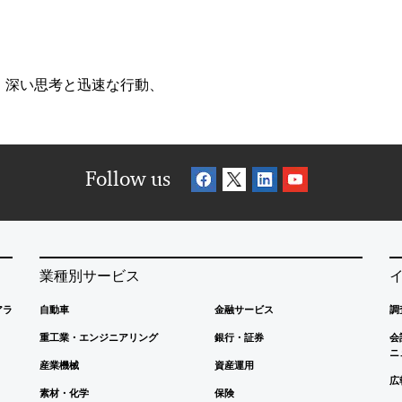
、深い思考と迅速な行動、
Follow us
業種別サービス
アラ
自動車
金融サービス
調
重工業・エンジニアリング
銀行・証券
会
ニ
産業機械
資産運用
広
素材・化学
保険