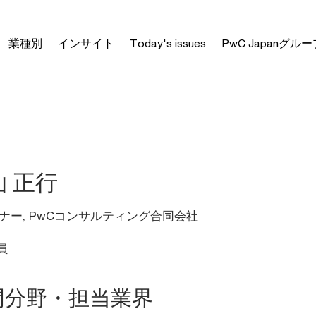
業種別
インサイト
Today's issues
PwC Japanグルー
山 正行
ナー, PwCコンサルティング合同会社
員
門分野・担当業界