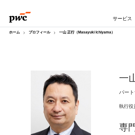
Skip
Skip
to
to
サービス
content
footer
ホーム
プロフィール
一山 正行（Masayuki Ichiyama）
一
パート
執行役
専