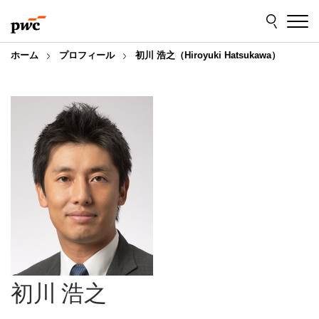
Skip
Skip
to
to
content
footer
ホーム
プロフィール
初川 浩之（Hiroyuki Hatsukawa）
初川 浩之