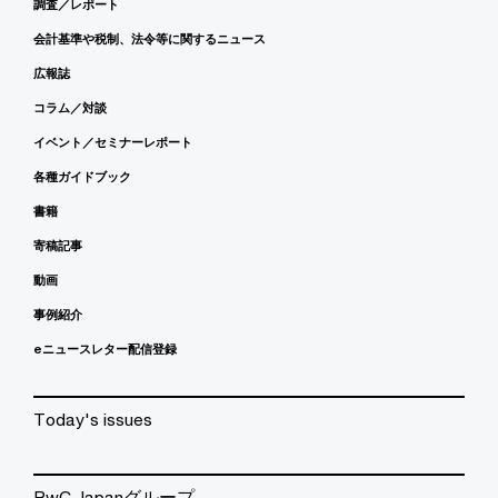
調査／レポート
会計基準や税制、法令等に関するニュース
広報誌
コラム／対談
イベント／セミナーレポート
各種ガイドブック
書籍
寄稿記事
動画
事例紹介
eニュースレター配信登録
Today's issues
PwC Japanグループ