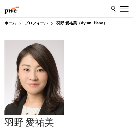
Skip
Skip
to
to
content
footer
ホーム
プロフィール
羽野 愛祐美（Ayumi Hano）
羽野 愛祐美