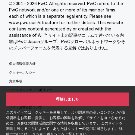
© 2004 - 2026 PwC. All rights reserved. PwC refers to the
PwC network and/or one or more of its member firms,
each of which is a separate legal entity. Please see
www.pwc.com/structure for further details. This website
contains content generated by or created with the
assistance of AI. 当サイト上の記事やコラムで述べている内
容はPwC Japanグループ、PwCグローバルネットワークやそ
のメンバーファームを代表する見解ではありません。
個人情報保護方針
クッキーポリシー
免責事項
ソーシャルメディアポリシー
特定商取引法に基づく表示
理解しました
サイト運営者について
このサイトでは、クッキーを使用して、より関連性の高いコンテンツや販
サイトマップ
促資料をお客様に提供し、お客様の興味を理解してサイトを向上させるた
めに、お客様の閲覧活動に関する情報を収集しています。 このサイトを
閲覧し続けることによって、あなたはクッキーの使用に同意します。 詳
細については、
クッキーポリシー
をご覧ください。