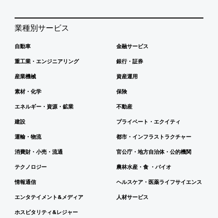
業種別サービス
自動車
金融サービス
重工業・エンジニアリング
銀行・証券
産業機械
資産運用
素材・化学
保険
エネルギー・資源・鉱業
不動産
建設
プライベート・エクイティ
運輸・物流
都市・インフラストラクチャー
消費財・小売・流通
官公庁・地方自治体・公的機関
テクノロジー
農林水産・食 ・バイオ
情報通信
ヘルスケア・医薬ライフサイエンス
エンタテイメント&メディア
人材サービス
ホスピタリティ&レジャー