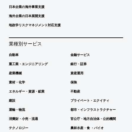
日本企業の海外事業支援
海外企業の日本展開支援
地政学リスクマネジメント対応支援
業種別サービス
自動車
金融サービス
重工業・エンジニアリング
銀行・証券
産業機械
資産運用
素材・化学
保険
エネルギー・資源・鉱業
不動産
建設
プライベート・エクイティ
運輸・物流
都市・インフラストラクチャー
消費財・小売・流通
官公庁・地方自治体・公的機関
テクノロジー
農林水産・食 ・バイオ