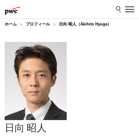
Skip
Skip
to
to
content
footer
ホーム
プロフィール
日向 昭人（Akihito Hyuga）
日向 昭人