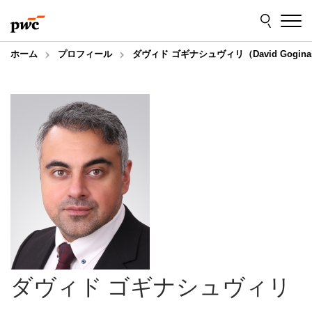
Skip
Skip
to
to
content
footer
ホーム
プロフィール
ダヴィド ゴギナシュヴィリ（David Goginash
ダヴィド ゴギナシュヴィリ