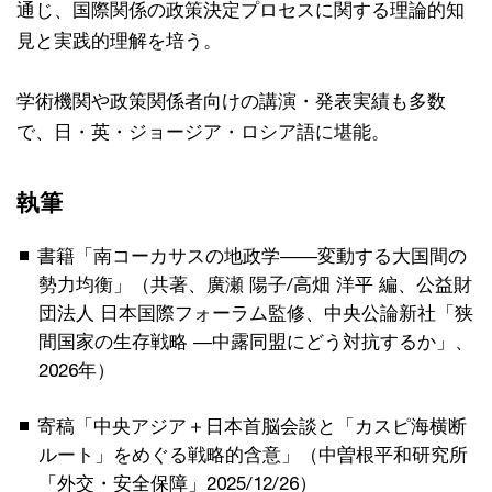
通じ、国際関係の政策決定プロセスに関する理論的知
見と実践的理解を培う。
学術機関や政策関係者向けの講演・発表実績も多数
で、日・英・ジョージア・ロシア語に堪能。
執筆
書籍「南コーカサスの地政学――変動する大国間の
勢力均衡」（共著、廣瀬 陽子/高畑 洋平 編、公益財
団法人 日本国際フォーラム監修、中央公論新社「狭
間国家の生存戦略 ―中露同盟にどう対抗するか」、
2026年）
寄稿「中央アジア＋日本首脳会談と「カスピ海横断
ルート」をめぐる戦略的含意」（中曽根平和研究所
「外交・安全保障」2025/12/26）