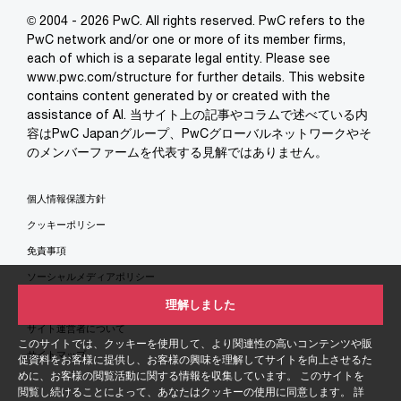
© 2004 - 2026 PwC. All rights reserved. PwC refers to the
PwC network and/or one or more of its member firms,
each of which is a separate legal entity. Please see
www.pwc.com/structure for further details. This website
contains content generated by or created with the
assistance of AI. 当サイト上の記事やコラムで述べている内
容はPwC Japanグループ、PwCグローバルネットワークやそ
のメンバーファームを代表する見解ではありません。
個人情報保護方針
クッキーポリシー
免責事項
ソーシャルメディアポリシー
特定商取引法に基づく表示
理解しました
サイト運営者について
このサイトでは、クッキーを使用して、より関連性の高いコンテンツや販
サイトマップ
促資料をお客様に提供し、お客様の興味を理解してサイトを向上させるた
めに、お客様の閲覧活動に関する情報を収集しています。 このサイトを
閲覧し続けることによって、あなたはクッキーの使用に同意します。 詳