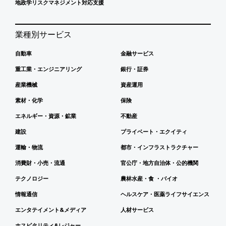
地政学リスクマネジメント対応支援
業種別サービス
自動車
金融サービス
重工業・エンジニアリング
銀行・証券
産業機械
資産運用
素材・化学
保険
エネルギー・資源・鉱業
不動産
建設
プライベート・エクイティ
運輸・物流
都市・インフラストラクチャー
消費財・小売・流通
官公庁・地方自治体・公的機関
テクノロジー
農林水産・食 ・バイオ
情報通信
ヘルスケア・医薬ライフサイエンス
エンタテイメント&メディア
人材サービス
ホスピタリティ&レジャー