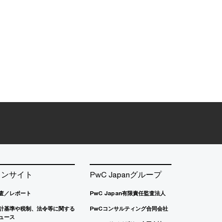
インサイト
PwC Japanグループ
査／レポート
PwC Japan有限責任監査法人
計基準や税制、法令等に関する
PwCコンサルティング合同会社
ュース