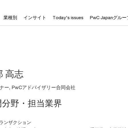
業種別
インサイト
Today's issues
PwC Japanグルー
部 高志
ナー, PwCアドバイザリー合同会社
門分野・担当業界
トランザクション