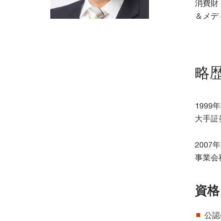
消費財
＆メデ
略
199
大手証
200
事業会
資格
公認