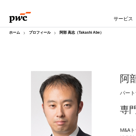
Skip
Skip
to
to
サービス
content
footer
ホーム
プロフィール
阿部 高志（Takashi Abe）
阿
パート
専
M&A