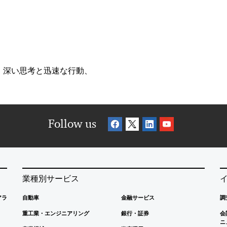
、深い思考と迅速な行動、
Follow us
業種別サービス
アラ
自動車
金融サービス
調
重工業・エンジニアリング
銀行・証券
会
ニ