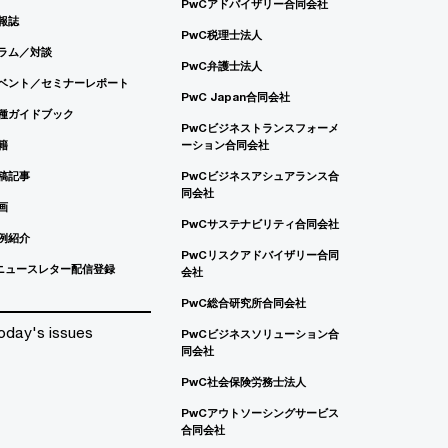
PwCアドバイザリー合同会社
報誌
PwC税理士法人
ラム／対談
PwC弁護士法人
ベント／セミナーレポート
PwC Japan合同会社
種ガイドブック
PwCビジネストランスフォーメ
籍
ーション合同会社
稿記事
PwCビジネスアシュアランス合
同会社
画
PwCサステナビリティ合同会社
例紹介
PwCリスクアドバイザリー合同
ニュースレター配信登録
会社
PwC総合研究所合同会社
oday's issues
PwCビジネスソリューション合
同会社
PwC社会保険労務士法人
PwCアウトソーシングサービス
合同会社