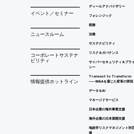
ディールアドバイザリー
イベント／セミナー
フォレンジック
税務
ニュースルーム
法務
サステナビリティ
リスク＆ガバナンス
コーポレートサステナ
ビリティ
サイバーセキュリティ＆プラ
シー
Transact to Transform
情報提供ホットライン
――M&Aを通じた変革の実現
データ＆AI
マネージドサービス
日本企業の海外事業支援
海外企業の日本展開支援
地政学リスクマネジメント対
援