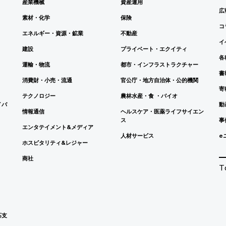
産業機械
資産運用
広
素材・化学
保険
コ
エネルギー・資源・鉱業
不動産
イ
建設
プライベート・エクイティ
各
運輸・物流
都市・インフラストラクチャー
書
消費財・小売・流通
官公庁・地方自治体・公的機関
寄
テクノロジー
農林水産・食 ・バイオ
イバ
動
情報通信
ヘルスケア・医薬ライフサイエン
ス
事
エンタテイメント&メディア
人材サービス
e
ホスピタリティ&レジャー
商社
T
応支