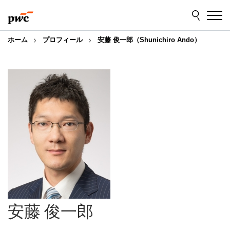
Skip
Skip
to
to
content
footer
ホーム
プロフィール
安藤 俊一郎（Shunichiro Ando）
安藤 俊一郎