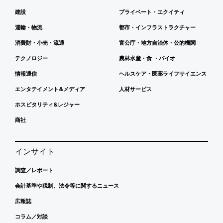
建設
プライベート・エクイティ
運輸・物流
都市・インフラストラクチャー
消費財・小売・流通
官公庁・地方自治体・公的機関
テクノロジー
農林水産・食 ・バイオ
情報通信
ヘルスケア・医薬ライフサイエンス
エンタテイメント&メディア
人材サービス
ホスピタリティ&レジャー
商社
インサイト
調査／レポート
会計基準や税制、法令等に関するニュース
広報誌
コラム／対談