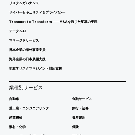
リスク＆ガバナンス
サイバーセキュリティ＆プライバシー
Transact to Transform ――M&Aを通じた変革の実現
データ＆AI
マネージドサービス
日本企業の海外事業支援
海外企業の日本展開支援
地政学リスクマネジメント対応支援
業種別サービス
自動車
金融サービス
重工業・エンジニアリング
銀行・証券
産業機械
資産運用
素材・化学
保険