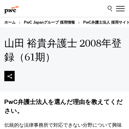
Skip
Skip
to
to
content
footer
ホーム
PwC Japanグループ 採用情報
PwC弁護士法人 採用サイ
山田 裕貴弁護士 2008年登
録（61期）
PwC弁護士法人を選んだ理由を教えてくだ
さい。
伝統的な法律事務所で対応できない分野について興味