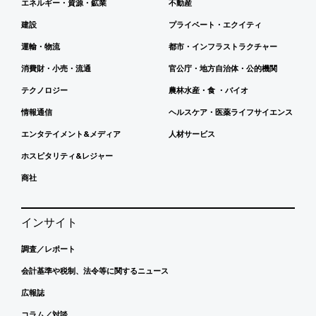
エネルギー・資源・鉱業
不動産
建設
プライベート・エクイティ
運輸・物流
都市・インフラストラクチャー
消費財・小売・流通
官公庁・地方自治体・公的機関
テクノロジー
農林水産・食 ・バイオ
情報通信
ヘルスケア・医薬ライフサイエンス
エンタテイメント&メディア
人材サービス
ホスピタリティ&レジャー
商社
インサイト
調査／レポート
会計基準や税制、法令等に関するニュース
広報誌
コラム／対談