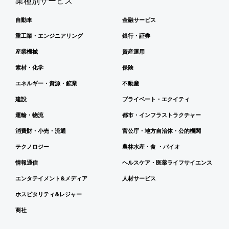
業種別サービス
自動車
金融サービス
重工業・エンジニアリング
銀行・証券
産業機械
資産運用
素材・化学
保険
エネルギー・資源・鉱業
不動産
建設
プライベート・エクイティ
運輸・物流
都市・インフラストラクチャー
消費財・小売・流通
官公庁・地方自治体・公的機関
テクノロジー
農林水産・食 ・バイオ
情報通信
ヘルスケア・医薬ライフサイエンス
エンタテイメント&メディア
人材サービス
ホスピタリティ&レジャー
商社