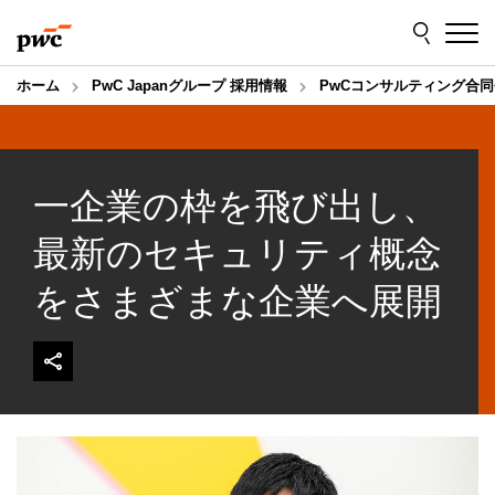
Skip
Skip
to
to
content
footer
ホーム
PwC Japanグループ 採用情報
PwCコンサルティング合同
一企業の枠を飛び出し、
最新のセキュリティ概念
をさまざまな企業へ展開