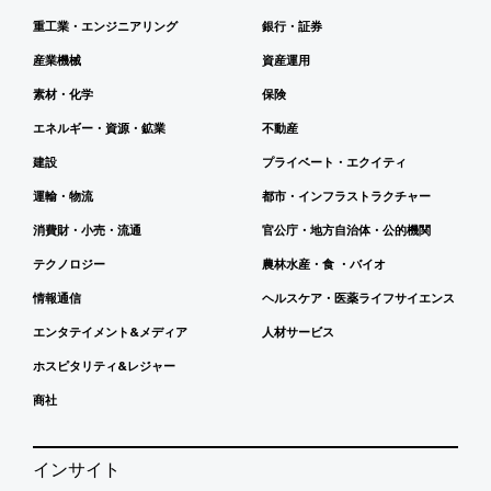
重工業・エンジニアリング
銀行・証券
産業機械
資産運用
素材・化学
保険
エネルギー・資源・鉱業
不動産
建設
プライベート・エクイティ
運輸・物流
都市・インフラストラクチャー
消費財・小売・流通
官公庁・地方自治体・公的機関
テクノロジー
農林水産・食 ・バイオ
情報通信
ヘルスケア・医薬ライフサイエンス
エンタテイメント&メディア
人材サービス
ホスピタリティ&レジャー
商社
インサイト