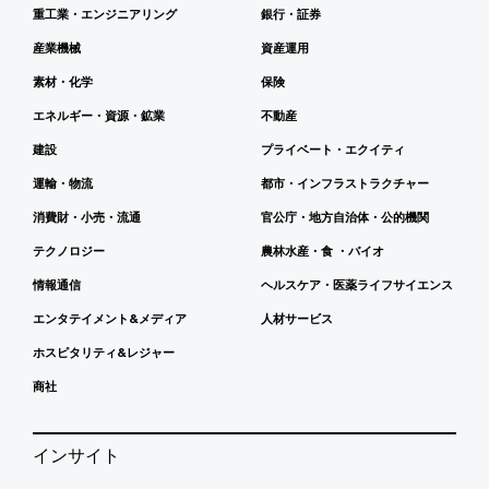
重工業・エンジニアリング
銀行・証券
産業機械
資産運用
素材・化学
保険
エネルギー・資源・鉱業
不動産
建設
プライベート・エクイティ
運輸・物流
都市・インフラストラクチャー
消費財・小売・流通
官公庁・地方自治体・公的機関
テクノロジー
農林水産・食 ・バイオ
情報通信
ヘルスケア・医薬ライフサイエンス
エンタテイメント&メディア
人材サービス
ホスピタリティ&レジャー
商社
インサイト