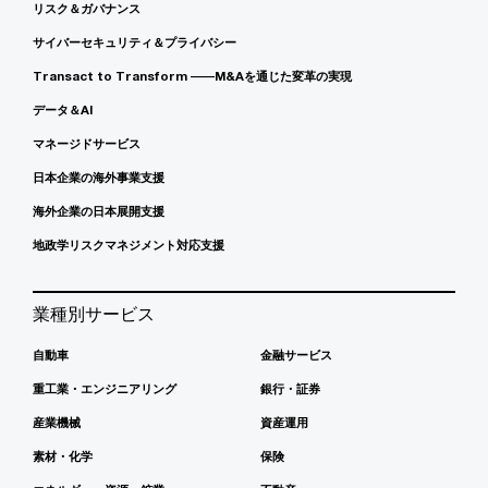
リスク＆ガバナンス
サイバーセキュリティ＆プライバシー
Transact to Transform ――M&Aを通じた変革の実現
データ＆AI
マネージドサービス
日本企業の海外事業支援
海外企業の日本展開支援
地政学リスクマネジメント対応支援
業種別サービス
自動車
金融サービス
重工業・エンジニアリング
銀行・証券
産業機械
資産運用
素材・化学
保険