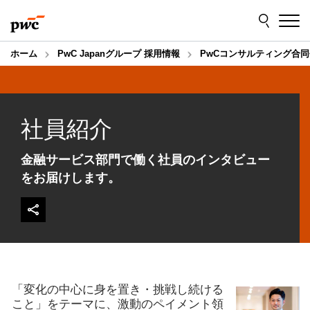
Skip
Skip
to
to
content
footer
ホーム
PwC Japanグループ 採用情報
PwCコンサルティング合同
社員紹介
金融サービス部門で働く社員のインタビュー
をお届けします。
「変化の中心に身を置き・挑戦し続ける
こと」をテーマに、激動のペイメント領