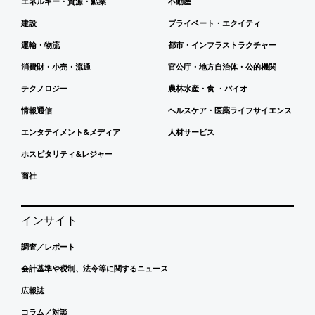
エネルギー・資源・鉱業
不動産
建設
プライベート・エクイティ
運輸・物流
都市・インフラストラクチャー
消費財・小売・流通
官公庁・地方自治体・公的機関
テクノロジー
農林水産・食 ・バイオ
情報通信
ヘルスケア・医薬ライフサイエンス
エンタテイメント&メディア
人材サービス
ホスピタリティ&レジャー
商社
インサイト
調査／レポート
会計基準や税制、法令等に関するニュース
広報誌
コラム／対談