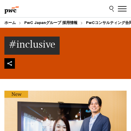
Skip
Skip
to
to
content
footer
ホーム
PwC Japanグループ 採用情報
PwCコンサルティング合
#inclusive