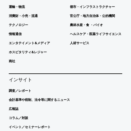
運輸・物流
都市・インフラストラクチャー
消費財・小売・流通
官公庁・地方自治体・公的機関
テクノロジー
農林水産・食 ・バイオ
情報通信
ヘルスケア・医薬ライフサイエンス
エンタテイメント&メディア
人材サービス
ホスピタリティ&レジャー
商社
インサイト
調査／レポート
会計基準や税制、法令等に関するニュース
広報誌
コラム／対談
イベント／セミナーレポート