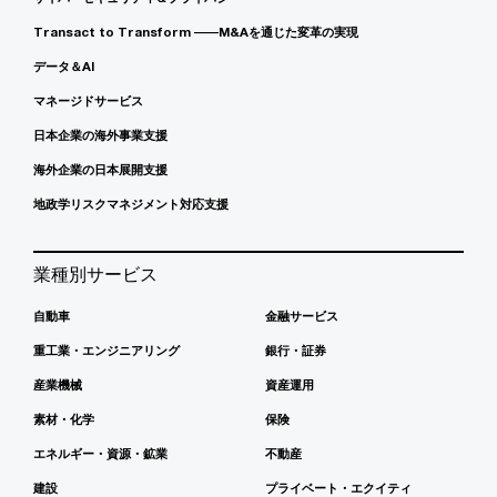
Transact to Transform ――M&Aを通じた変革の実現
データ＆AI
マネージドサービス
日本企業の海外事業支援
海外企業の日本展開支援
地政学リスクマネジメント対応支援
業種別サービス
自動車
金融サービス
重工業・エンジニアリング
銀行・証券
産業機械
資産運用
素材・化学
保険
エネルギー・資源・鉱業
不動産
建設
プライベート・エクイティ