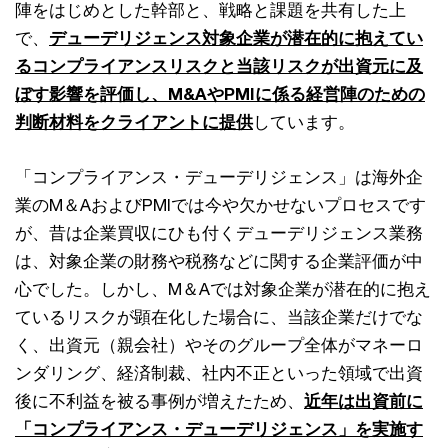
陣をはじめとした幹部と、戦略と課題を共有した上
で、
デューデリジェンス対象企業が潜在的に抱えてい
るコンプライアンスリスクと当該リスクが出資元に及
ぼす影響を評価し、M&AやPMIに係る経営陣のための
判断材料をクライアントに提供
しています。
「コンプライアンス・デューデリジェンス」は海外企
業のM＆AおよびPMIでは今や欠かせないプロセスです
が、昔は企業買収にひも付くデューデリジェンス業務
は、対象企業の財務や税務などに関する企業評価が中
心でした。しかし、M＆Aでは対象企業が潜在的に抱え
ているリスクが顕在化した場合に、当該企業だけでな
く、出資元（親会社）やそのグループ全体がマネーロ
ンダリング、経済制裁、社内不正といった領域で出資
後に不利益を被る事例が増えたため、
近年は出資前に
「コンプライアンス・デューデリジェンス」を実施す