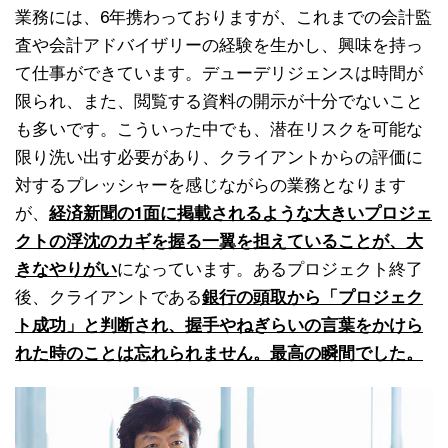
業務には、6年携わっておりますが、これまでの会計監
査や会計アドバイザリーの経験を生かし、興味を持っ
て仕事ができています。デューデリジェンスは時間が
限られ、また、閲覧する資料の開示が十分でないこと
も多いです。こういった中でも、潜在リスクを可能な
限り洗い出す必要があり、クライアントからの評価に
対するプレッシャーを感じながらの業務となります
が、
経済新聞の1面に掲載されるような大きいプロジェ
クトの浮沈のカギを握る一翼を担えていることが、大
きなやりがい
になっています。あるプロジェクト終了
後、クライアントである
銀行の頭取から「プロジェク
ト成功」と判断され、握手やねぎらいの言葉をかけら
れた時のことは忘れられません。最高の瞬間でした。