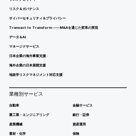
リスク＆ガバナンス
サイバーセキュリティ＆プライバシー
Transact to Transform ――M&Aを通じた変革の実現
データ＆AI
マネージドサービス
日本企業の海外事業支援
海外企業の日本展開支援
地政学リスクマネジメント対応支援
業種別サービス
自動車
金融サービス
重工業・エンジニアリング
銀行・証券
産業機械
資産運用
素材・化学
保険