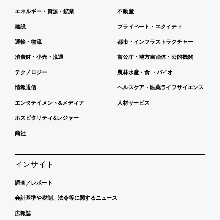
エネルギー・資源・鉱業
不動産
建設
プライベート・エクイティ
運輸・物流
都市・インフラストラクチャー
消費財・小売・流通
官公庁・地方自治体・公的機関
テクノロジー
農林水産・食 ・バイオ
情報通信
ヘルスケア・医薬ライフサイエンス
エンタテイメント&メディア
人材サービス
ホスピタリティ&レジャー
商社
インサイト
調査／レポート
会計基準や税制、法令等に関するニュース
広報誌