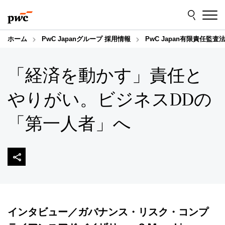
Skip
Skip
to
to
content
footer
ホーム
PwC Japanグループ 採用情報
PwC Japan有限責任監査
「経済を動かす」責任と
やりがい。ビジネスDDの
「第一人者」へ
インタビュー／ガバナンス・リスク・コンプ