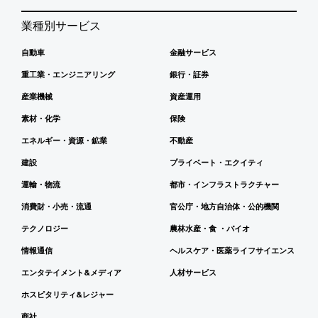
業種別サービス
自動車
金融サービス
重工業・エンジニアリング
銀行・証券
産業機械
資産運用
素材・化学
保険
エネルギー・資源・鉱業
不動産
建設
プライベート・エクイティ
運輸・物流
都市・インフラストラクチャー
消費財・小売・流通
官公庁・地方自治体・公的機関
テクノロジー
農林水産・食 ・バイオ
情報通信
ヘルスケア・医薬ライフサイエンス
エンタテイメント&メディア
人材サービス
ホスピタリティ&レジャー
商社