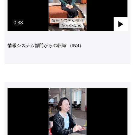
0:38
Pla
Vid
情報システム部門からの転職 （INS）