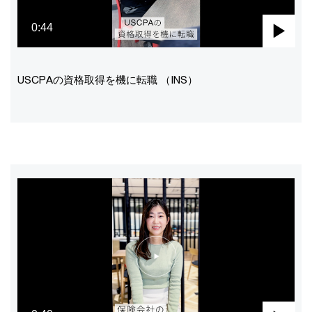
0:44
Pla
Vid
USCPAの資格取得を機に転職 （INS）