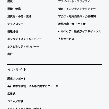
建設
プライベート・エクイティ
運輸・物流
都市・インフラストラクチャー
消費財・小売・流通
官公庁・地方自治体・公的機関
テクノロジー
農林水産・食 ・バイオ
情報通信
ヘルスケア・医薬ライフサイエンス
エンタテイメント&メディア
人材サービス
ホスピタリティ&レジャー
商社
インサイト
調査／レポート
会計基準や税制、法令等に関するニュース
広報誌
コラム／対談
イベント／セミナーレポート