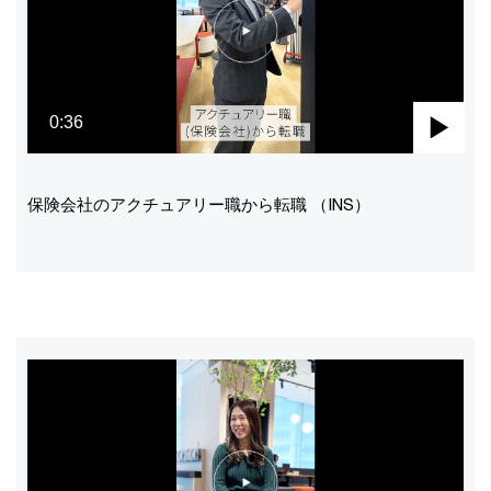
0:36
Pla
Vid
保険会社のアクチュアリー職から転職 （INS）