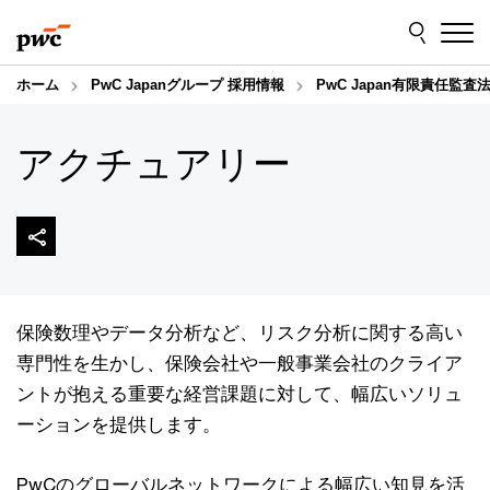
Skip
Skip
to
to
content
footer
ホーム
PwC Japanグループ 採用情報
PwC Japan有限責任監査
アクチュアリー
保険数理やデータ分析など、リスク分析に関する高い
専門性を生かし、保険会社や一般事業会社のクライア
ントが抱える重要な経営課題に対して、幅広いソリュ
ーションを提供します。
PwCのグローバルネットワークによる幅広い知見を活