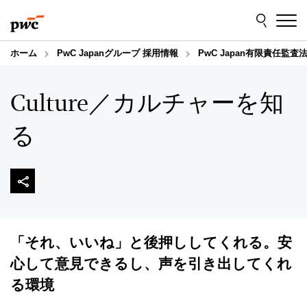
Skip
Skip
to
to
content
footer
ホーム
PwC Japanグループ 採用情報
PwC Japan有限責任監査
Culture／カルチャーを知
る
「それ、いいね」と後押ししてくれる。安
心して意見できるし、声を引き出してくれ
る環境