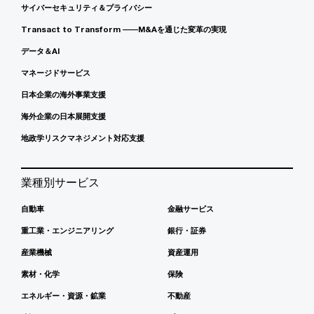
サイバーセキュリティ＆プライバシー
Transact to Transform ――M&Aを通じた変革の実現
データ＆AI
マネージドサービス
日本企業の海外事業支援
海外企業の日本展開支援
地政学リスクマネジメント対応支援
業種別サービス
自動車
金融サービス
重工業・エンジニアリング
銀行・証券
産業機械
資産運用
素材・化学
保険
エネルギー・資源・鉱業
不動産