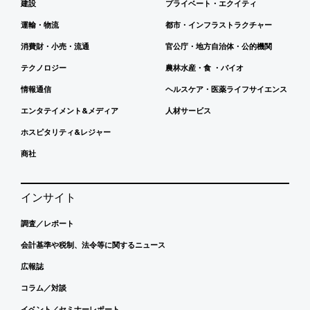
建設
プライベート・エクイティ
運輸・物流
都市・インフラストラクチャー
消費財・小売・流通
官公庁・地方自治体・公的機関
テクノロジー
農林水産・食 ・バイオ
情報通信
ヘルスケア・医薬ライフサイエンス
エンタテイメント&メディア
人材サービス
ホスピタリティ&レジャー
商社
インサイト
調査／レポート
会計基準や税制、法令等に関するニュース
広報誌
コラム／対談
イベント／セミナーレポート