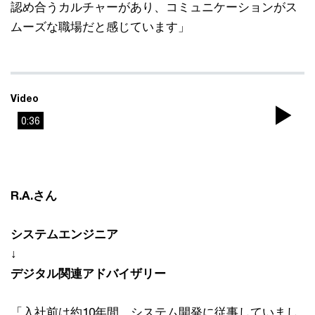
認め合うカルチャーがあり、コミュニケーションがス
ムーズな職場だと感じています」
Video
0:36
Pla
Vi
R.A.さん
システムエンジニア
↓
デジタル関連アドバイザリー
「入社前は約10年間、システム開発に従事していまし