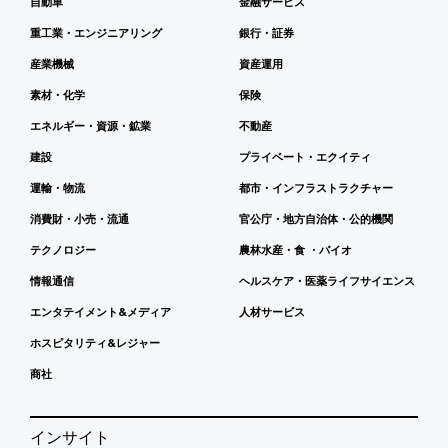
自動車
金融サービス
重工業・エンジニアリング
銀行・証券
産業機械
資産運用
素材・化学
保険
エネルギー・資源・鉱業
不動産
建設
プライベート・エクイティ
運輸・物流
都市・インフラストラクチャー
消費財・小売・流通
官公庁・地方自治体・公的機関
テクノロジー
農林水産・食 ・バイオ
情報通信
ヘルスケア・医薬ライフサイエンス
エンタテイメント&メディア
人材サービス
ホスピタリティ&レジャー
商社
インサイト