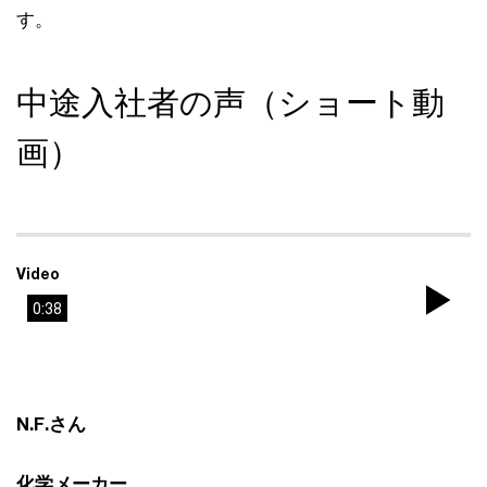
す。
中途入社者の声（ショート動
画）
Video
0:38
Pla
Vi
N.F.さん
化学メーカー