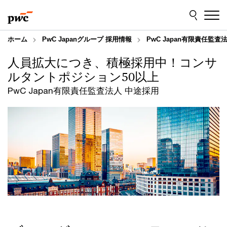
Skip
Skip
to
to
content
footer
ホーム
PwC Japanグループ 採用情報
PwC Japan有限責任監査
人員拡大につき、積極採用中！コンサ
ルタントポジション50以上
PwC Japan有限責任監査法人 中途採用