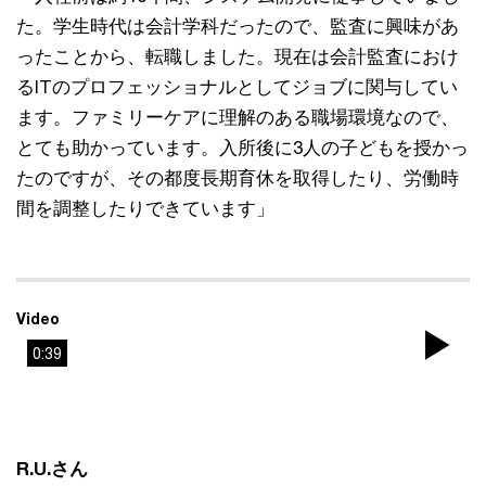
た。学生時代は会計学科だったので、監査に興味があ
ったことから、転職しました。現在は会計監査におけ
るITのプロフェッショナルとしてジョブに関与してい
ます。ファミリーケアに理解のある職場環境なので、
とても助かっています。入所後に3人の子どもを授かっ
たのですが、その都度長期育休を取得したり、労働時
間を調整したりできています」
Video
0:39
Pla
Vi
R.U.さん