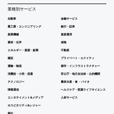
業種別サービス
自動車
金融サービス
重工業・エンジニアリング
銀行・証券
産業機械
資産運用
素材・化学
保険
エネルギー・資源・鉱業
不動産
建設
プライベート・エクイティ
運輸・物流
都市・インフラストラクチャー
消費財・小売・流通
官公庁・地方自治体・公的機関
テクノロジー
農林水産・食 ・バイオ
情報通信
ヘルスケア・医薬ライフサイエンス
エンタテイメント&メディア
人材サービス
ホスピタリティ&レジャー
商社