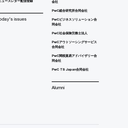
ニュースレター配信登録
会社
PwC総合研究所合同会社
oday's issues
PwCビジネスソリューション合
同会社
PwC社会保険労務士法人
PwCアウトソーシングサービス
合同会社
PwC関税貿易アドバイザリー合
同会社
PwC TS Japan合同会社
Alumni