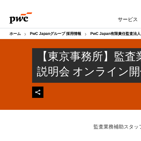
Skip
Skip
to
to
サービス
content
footer
ホーム
PwC Japanグループ 採用情報
PwC Japan有限責任監査法
【東京事務所】監査
説明会 オンライン
監査業務補助スタッ