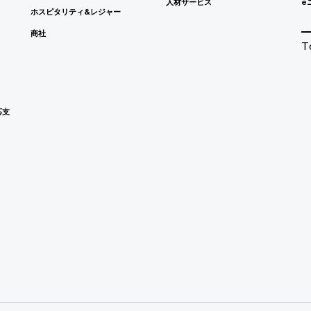
人材サービス
e
ホスピタリティ&レジャー
商社
T
応支