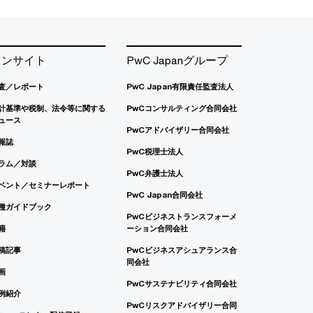
インサイト
PwC Japanグループ
査／レポート
PwC Japan有限責任監査法人
計基準や税制、法令等に関する
PwCコンサルティング合同会社
ュース
PwCアドバイザリー合同会社
報誌
PwC税理士法人
ラム／対談
PwC弁護士法人
ベント／セミナーレポート
PwC Japan合同会社
種ガイドブック
PwCビジネストランスフォーメ
籍
ーション合同会社
稿記事
PwCビジネスアシュアランス合
同会社
画
PwCサステナビリティ合同会社
例紹介
PwCリスクアドバイザリー合同