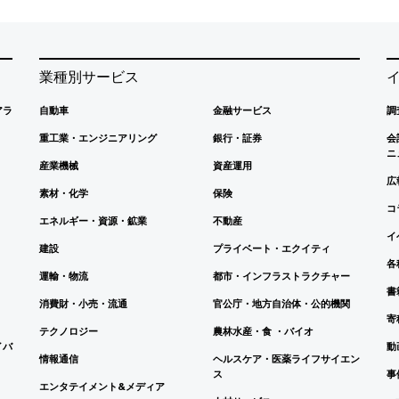
業種別サービス
アラ
自動車
金融サービス
調
重工業・エンジニアリング
銀行・証券
会
ニ
産業機械
資産運用
広
素材・化学
保険
コ
エネルギー・資源・鉱業
不動産
イ
建設
プライベート・エクイティ
各
運輸・物流
都市・インフラストラクチャー
書
消費財・小売・流通
官公庁・地方自治体・公的機関
寄
テクノロジー
農林水産・食 ・バイオ
イバ
動
情報通信
ヘルスケア・医薬ライフサイエン
ス
事
エンタテイメント&メディア