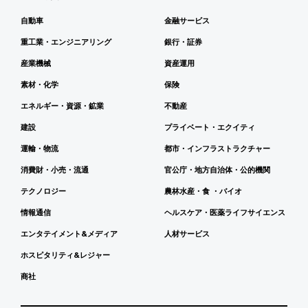
自動車
金融サービス
重工業・エンジニアリング
銀行・証券
産業機械
資産運用
素材・化学
保険
エネルギー・資源・鉱業
不動産
建設
プライベート・エクイティ
運輸・物流
都市・インフラストラクチャー
消費財・小売・流通
官公庁・地方自治体・公的機関
テクノロジー
農林水産・食 ・バイオ
情報通信
ヘルスケア・医薬ライフサイエンス
エンタテイメント&メディア
人材サービス
ホスピタリティ&レジャー
商社